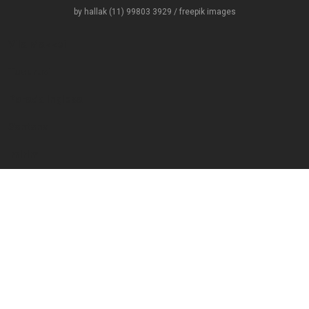
by hallak (11) 99803 3929
/
freepik images
Vila Mazzei
Tucuruvi
Parada Inglesa
Santana
Imirim