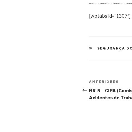
…………………………………
[wptabs id=”1307″]
SEGURANÇA D
ANTERIORES
NR-5 – CIPA (Comi
Acidentes de Trab