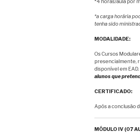
*4 horas/aula por 
*a carga horária p
tenha sido ministra
MODALIDADE:
Os Cursos Modulare
presencialmente, re
disponível em EAD.
alunos que pretend
CERTIFICADO:
Após a conclusão do
MÓDULO IV (07 A