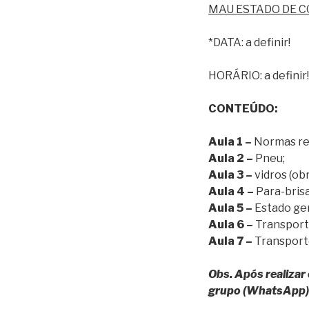
MAU ESTADO DE 
*DATA: a definir!
HORÁRIO: a definir!
CONTEÚDO:
Aula 1 –
Normas re
Aula 2 –
Pneu;
Aula 3 –
vidros (ob
Aula 4 –
Para-brisas
Aula 5 –
Estado ger
Aula 6 –
Transporte
Aula 7 –
Transporte
Obs. Após realiza
grupo (WhatsApp) 